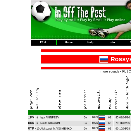
EF 6
Home
Help
Info
Rossys
more squads -
PL
|
C
IPV
RUS
ü
Igor AKINFEEV
Gk
62
85
08/04/86 
QOD
RUS
ü
Nikita KHAYKIN
Gk
62
79
11/07/95 
OYR
RUS
<10
Aleksandr MAKSIMENKO
Gk
62
90
19/03/98 