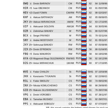
OWQ
RUS
ü
Dmitri BARINOV
CM
62
84
11/09/96 
HIR
RUS
<5
Ivan OBLYAKOV
CM
63
91
05/07/98 
HEV
RUS
<15
Daniil FOMIN
CM/RM
62
98
02/03/97 
KHF
RUS
ü
Aleksei BATRAKOV
AM
62
95
09/06/05 
JKY
RUS
25+
Aleksei MIRANCHUK
AM/W
62
63
17/10/95 
UIF
RUS
ü
Aleksandr GOLOVIN
AM/LW
64
93
30/05/96 
OZR
RUS
ü
Zelimkhan BAKAEV
W
61
86
01/07/96 
BCX
RUS
ü
Sergei PINYAEV
W
61
79
02/11/04 
SNY
RUS
ü
Andrei MOSTOVOY
W
62
81
05/11/97 
JXY
RUS
25+
Soltmurad BAKAEV
RW
54
87
05/08/99 
JZX
RUS
25+
Dmitri EFREMOV
RW
56
86
01/04/95 
FBQ
RUS
<5
Denis MAKAROV
RW
58
84
18/02/98 
AYA
RUS
<20
Magomed-Shapi SULEIMANOV
RW/WS
58
92
16/12/99 
DZG
RUS
25+
Anton MIRANCHUK
LW/AM
60
97
17/10/95 
WVE
RUS
ü
Fedor CHALOV
St
59/61
97
10/04/98 
JHX
RUS
ü
Konstantin TYUKAVIN
St
62
92
22/06/02 
RSL
RUS
ü
Fedor SMOLOV
CS
60
74
09/02/90 
INX
RUS
25+
Nikolai KOMLICHENKO
CS
60
86
29/06/95 
GID
RUS
25+
Maksim GLUSHENKOV
CS
61
79
28/07/99 
VPG
RUS
ü
Dmitri VOROBEV
CS
61
97
28/11/97 
EBA
RUS
ü
Tamerlan MUSAEV
CS
61
92
29/07/01 
PPS
RUS
ü
Aleksandr SOBOLEV
CS
62
87
07/03/97 
NB:
this squad contains the highest rated players for each po