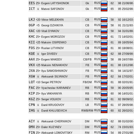
EES
RUS
25+
Evgeni LATYSHONOK
Gk
62
98
21/06/98 
ICT
RUS
ü
Matvei SAFONOV
Gk
65
95
25/02/99 
LKJ
RUS
<20
Viktor MELEKHIN
CB
58
92
16/12/03 
OGP
RUS
<5
Georgi DZHIKIYA
CB
58
91
21/11/93 
XAC
RUS
<20
Vitali DYAKOV
CB
58
94
31/01/89 
KHC
RUS
25+
Evgeni MOROZOV
CB
61
72
14/02/01 
KII
RUS
<25
Maksim OSIPENKO
CB
61
89
16/05/94 
FOS
RUS
25+
Ruslan LITVINOV
CB
61
80
18/08/01 
KQE
RUS
ü
Igor DIVEEV
CB
62
88
27/09/99 
AAX
RUS
25+
Evgeni MAKEEV
CB/FB
58
89
24/07/89 
VKX
RUS
<25
Maksim NENAKHOV
FB
61
86
13/12/98 
JXA
RUS
25+
Ilya SAMOSHNIKOV
FB
61
94
14/11/97 
XGW
RUS
ü
Aleksandr SILYANOV
FB
62
84
17/02/01 
LQT
RUS
<10
Sergei PETROV
FB/DM
61
88
02/01/91 
FAC
RUS
25+
Vyacheslav KARAVAEV
RB
59
90
20/05/95 
KIP
RUS
25+
Ilya VAKHANIYA
RB
60
96
14/01/01 
KGZ
RUS
25+
Sergei VOLKOV
RB
61
82
09/09/02 
CPN
RUS
ü
Danil KRUGOVOY
LB
61
97
28/05/98 
IHG
RUS
ü
Daniil KHLUSEVICH
RWB/RM
60
82
26/02/01 
AIY
RUS
ü
Aleksandr CHERNIKOV
DM
62
88
01/02/00 
OMX
RUS
25+
Daler KUZYAEV
DM
62
74
15/01/93 
FIN
RUS
25+
Aleksandr LOMOVITSKY
RM
54
89
27/01/98 