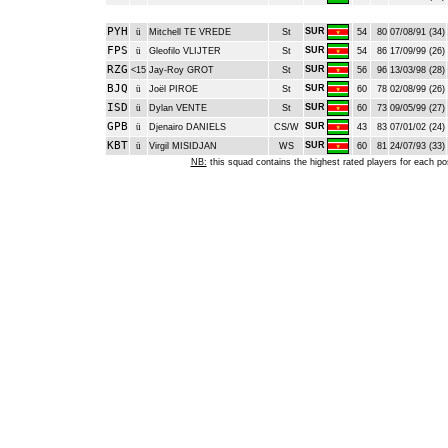
PYH
SUR
ü
Mitchell TE VREDE
St
54
80
07/08/91 (34)
FPS
SUR
ü
Gleofilo VLIJTER
St
54
86
17/09/99 (26)
RZG
SUR
<15
Jay-Roy GROT
St
56
96
13/03/98 (28)
BJQ
SUR
ü
Joël PIROE
St
60
78
02/08/99 (26)
ISD
SUR
ü
Dylan VENTE
St
60
73
09/05/99 (27)
GPB
SUR
ü
Djenairo DANIELS
CS/W
43
83
07/01/02 (24)
KBT
SUR
ü
Virgil MISIDJAN
WS
60
81
24/07/93 (33)
NB:
this squad contains the highest rated players for each po