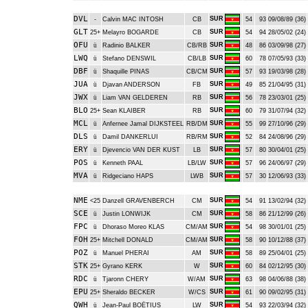
DVL
SUR
-
Calvin MAC INTOSH
CB
54
93
09/08/89 (36)
GLT
SUR
25+
Melayro BOGARDE
CB
54
94
28/05/02 (24)
OFU
SUR
ü
Radinio BALKER
CB/RB
48
86
03/09/98 (27)
LWQ
SUR
ü
Stefano DENSWIL
CB/LB
60
78
07/05/93 (33)
DBF
SUR
ü
Shaquille PINAS
CB/CM
57
93
19/03/98 (28)
JUA
SUR
ü
Djavan ANDERSON
FB
49
85
21/04/95 (31)
JWX
SUR
ü
Liam VAN GELDEREN
RB
56
78
23/03/01 (25)
BLO
SUR
25+
Sean KLAIBER
RB
60
79
31/07/94 (32)
MCL
SUR
ü
Anfernee Jamal DIJKSTEEL
RB/DM
55
99
27/10/96 (29)
DLS
SUR
ü
Damil DANKERLUI
RB/RM
52
84
24/08/96 (29)
ERY
SUR
ü
Djevencio VAN DER KUST
LB
57
80
30/04/01 (25)
POS
SUR
ü
Kenneth PAAL
LB/LW
57
96
24/06/97 (29)
MVA
SUR
ü
Ridgeciano HAPS
LWB
57
30
12/06/93 (33)
NME
SUR
<25
Danzell GRAVENBERCH
CM
54
91
13/02/94 (32)
SCE
SUR
ü
Justin LONWIJK
CM
58
86
21/12/99 (26)
FPC
SUR
ü
Dhoraso Moreo KLAS
CM/AM
54
98
30/01/01 (25)
FOH
SUR
25+
Mitchell DONALD
CM/AM
58
90
10/12/88 (37)
POZ
SUR
ü
Manuel PHERAI
AM
58
89
25/04/01 (25)
STK
SUR
25+
Gyrano KERK
W
60
84
02/12/95 (30)
RDC
SUR
ü
Tjaronn CHERY
W/AM
63
98
04/06/88 (38)
EPU
SUR
25+
Sheraldo BECKER
W/CS
61
90
09/02/95 (31)
QWH
SUR
ü
Jean-Paul BOËTIUS
LW
54
93
22/03/94 (32)