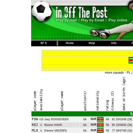
EF 6
Home
Help
Info
more squads -
PL
S
FOW
SUR
<10
Joey ROGGEVEEN
Gk
49
81
20/03/98 (28)
KOJ
SUR
ü
Warner HAHN
Gk
56
85
15/06/92 (34)
MLQ
SUR
ü
Etienne VAESSEN
Gk
59
77
26/07/95 (31)